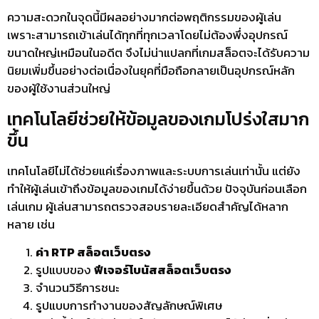
ความสะดวกในจุดนี้มีผลอย่างมากต่อพฤติกรรมของผู้เล่น
เพราะสามารถเข้าเล่นได้ทุกที่ทุกเวลาโดยไม่ต้องพึ่งอุปกรณ์
ขนาดใหญ่เหมือนในอดีต จึงไม่น่าแปลกที่เกมสล็อตจะได้รับความ
นิยมเพิ่มขึ้นอย่างต่อเนื่องในยุคที่มือถือกลายเป็นอุปกรณ์หลัก
ของผู้ใช้งานส่วนใหญ่
เทคโนโลยีช่วยให้ข้อมูลของเกมโปร่งใสมาก
ขึ้น
เทคโนโลยีไม่ได้ช่วยแค่เรื่องภาพและระบบการเล่นเท่านั้น แต่ยัง
ทำให้ผู้เล่นเข้าถึงข้อมูลของเกมได้ง่ายขึ้นด้วย ปัจจุบันก่อนเลือก
เล่นเกม ผู้เล่นสามารถตรวจสอบรายละเอียดสำคัญได้หลาก
หลาย เช่น
ค่า RTP สล็อตเว็บตรง
รูปแบบของ
ฟีเจอร์โบนัสสล็อตเว็บตรง
จำนวนวิธีการชนะ
รูปแบบการทำงานของสัญลักษณ์พิเศษ