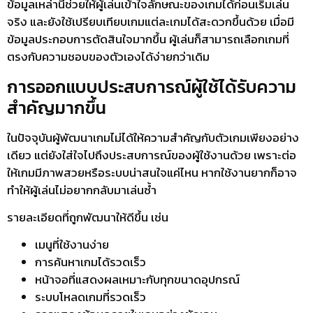
ข้อมูลเหล่านี้ช่วยให้ผู้เล่นเข้าใจลักษณะของเกมได้ก่อนเริ่มเล่น
จริง และยังใช้เปรียบเทียบเกมแต่ละเกมได้สะดวกขึ้นด้วย เมื่อมี
ข้อมูลประกอบการตัดสินใจมากขึ้น ผู้เล่นก็สามารถเลือกเกมที่
ตรงกับความชอบของตัวเองได้ง่ายกว่าเดิม
การออกแบบประสบการณ์ผู้ใช้ได้รับความ
สำคัญมากขึ้น
ในปัจจุบันผู้พัฒนาเกมไม่ได้ให้ความสำคัญกับตัวเกมเพียงอย่าง
เดียว แต่ยังใส่ใจไปถึงประสบการณ์ของผู้ใช้งานด้วย เพราะต่อ
ให้เกมมีภาพสวยหรือระบบน่าสนใจแค่ไหน หากใช้งานยากก็อาจ
ทำให้ผู้เล่นไม่อยากกลับมาเล่นซ้ำ
รายละเอียดที่ถูกพัฒนาให้ดีขึ้น เช่น
เมนูที่ใช้งานง่าย
การค้นหาเกมได้รวดเร็ว
หน้าจอที่แสดงผลเหมาะกับทุกขนาดอุปกรณ์
ระบบโหลดเกมที่รวดเร็ว