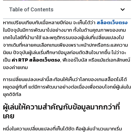
Table of Contents
หากเปรียบเทียบกับเมื่อหลายปีก่อน จะเห็นได้ว่า
สล็อตเว็บตรง
ในปัจจุบันมีการพัฒนาไปอย่างมาก ทั้งในด้านคุณภาพของเกม
เทคโนโลยีที่นำมาใช้ และพฤติกรรมของผู้เล่นที่เปลี่ยนแปลงไป
จากเดิมที่หลายคนเลือกเกมเพียงเพราะหน้าปกหรือกระแสความ
นิยม ปัจจุบันผู้เล่นเริ่มศึกษาข้อมูลก่อนตัดสินใจมากขึ้น ไม่ว่าจะ
เป็น
ค่า RTP สล็อตเว็บตรง
, ฟีเจอร์โบนัส หรือแม้แต่เอกลักษณ์
ของค่ายเกม
การเปลี่ยนแปลงเหล่านี้สะท้อนให้เห็นว่าโลกของเกมสล็อตไม่ได้
หยุดอยู่กับที่ แต่มีการพัฒนาอย่างต่อเนื่องเพื่อตอบโจทย์ผู้เล่นใน
ยุคดิจิทัล
ผู้เล่นให้ความสำคัญกับข้อมูลมากกว่าที่
เคย
หนึ่งในความเปลี่ยนแปลงที่เห็นได้ชัด คือผู้เล่นจำนวนมากเริ่ม