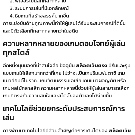
ฟีเจอร์โบนัสที่หลากหลาย
ระบบการเล่นที่มีเอกลักษณ์
ธีมเกมที่สร้างสรรค์มากขึ้น
การแข่งขันด้านคุณภาพนี้ทำให้ผู้เล่นได้รับประสบการณ์ที่ดีขึ้น
และมีตัวเลือกที่หลากหลายกว่าในอดีต
ความหลากหลายของเกมตอบโจทย์ผู้เล่น
ทุกสไตล์
อีกหนึ่งมุมมองที่น่าสนใจคือ ปัจจุบัน
สล็อตเว็บตรง
มีธีมและรูป
แบบเกมให้เลือกมากกว่าที่เคย ไม่ว่าจะเป็นเกมธีมแฟนตาซี เกม
แนวอียิปต์โบราณ เกมวัฒนธรรมเอเชีย เกมแนวผจญภัย หรือ
เกมผลไม้คลาสสิก ความหลากหลายนี้ช่วยให้ผู้เล่นสามารถเลือก
เกมที่ตรงกับความสนใจและสไตล์ของตัวเองได้ง่ายขึ้น
เทคโนโลยีช่วยยกระดับประสบการณ์การ
เล่น
การพัฒนาเทคโนโลยีมีส่วนสำคัญต่อการเติบโตของ
สล็อตเว็บ